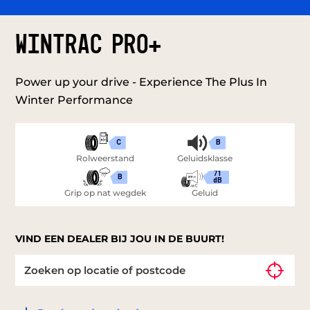
WINTRAC PRO+
Power up your drive - Experience The Plus In
Winter Performance
C
B
Rolweerstand
Geluidsklasse
71
B
dB
Grip op nat wegdek
Geluid
VIND EEN DEALER BIJ JOU IN DE BUURT!