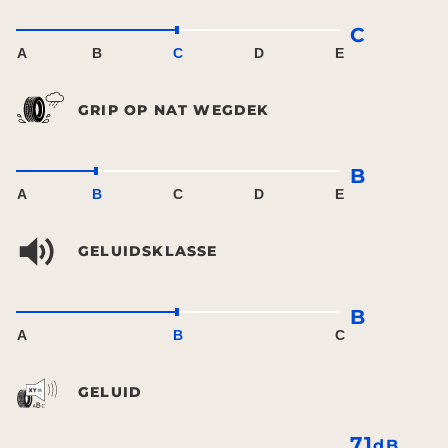
C
A
B
C
D
E
GRIP OP NAT WEGDEK
B
A
B
C
D
E
GELUIDSKLASSE
B
A
B
C
GELUID
71
dB