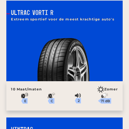
ULTRAC VORTI R
Extreem sportief voor de meest krachtige auto's
10 Maat/maten
Zomer
2
71 dB
C
E