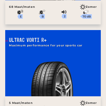
68 Maat/maten
Zomer
2
70 dB
B
E
ULTRAC VORTI R+
Maximum performance for your sports car
5 Maat/maten
Zomer