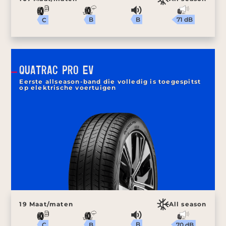
B
71 dB
B
C
QUATRAC PRO EV
Eerste allseason-band die volledig is toegespitst
op elektrische voertuigen
19 Maat/maten
All season
B
70 dB
B
C