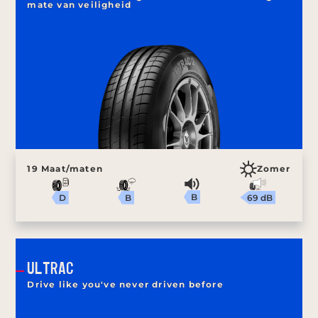
mate van veiligheid
19 Maat/maten
Zomer
B
69 dB
B
D
ULTRAC
Drive like you've never driven before