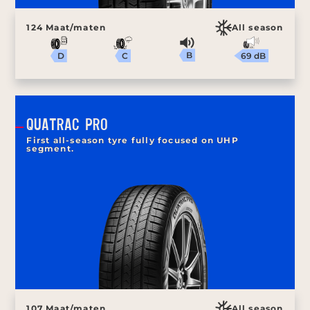
124 Maat/maten
All season
B
69 dB
C
D
QUATRAC PRO
First all-season tyre fully focused on UHP
segment.
107 Maat/maten
All season