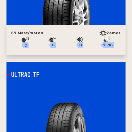
67 Maat/maten
Zomer
B
71 dB
B
D
ULTRAC TF