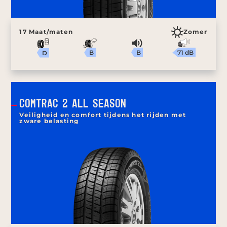
17 Maat/maten
Zomer
B
71 dB
B
D
COMTRAC 2 ALL SEASON
Veiligheid en comfort tijdens het rijden met
zware belasting