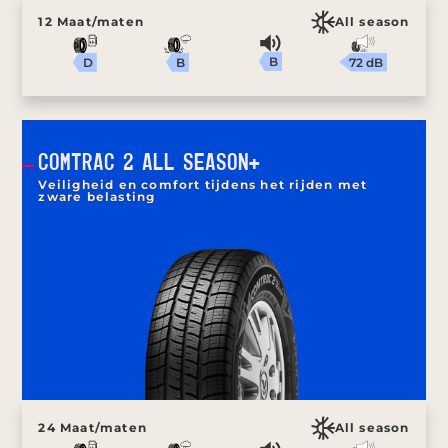
12 Maat/maten
All season
B
72 dB
B
D
COMTRAC 2 ALL SEASON+
Veiligheid en comfort tijdens het rijden met
zware belasting
24 Maat/maten
All season