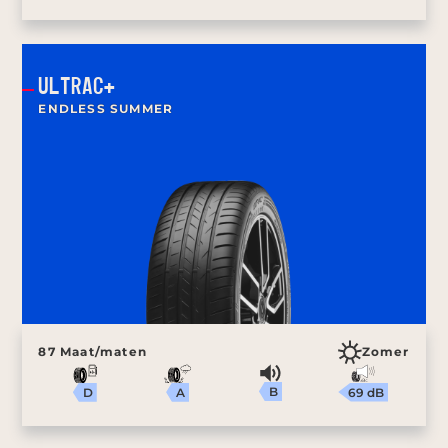
ULTRAC+
ENDLESS SUMMER
87 Maat/maten
Zomer
B
69 dB
A
D