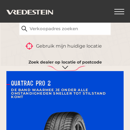
VIND UW DICHTSTBIJZIJNDE VREDESTEIN-
DEALER
TERUG
Gebruik mijn huidige locatie
FILTERS
Zoek dealer op locatie of postcode
QUATRAC PRO 2
DE BAND WAARMEE JE ONDER ALLE
OMSTANDIGHEDEN SNELLER TOT STILSTAND
KOMT