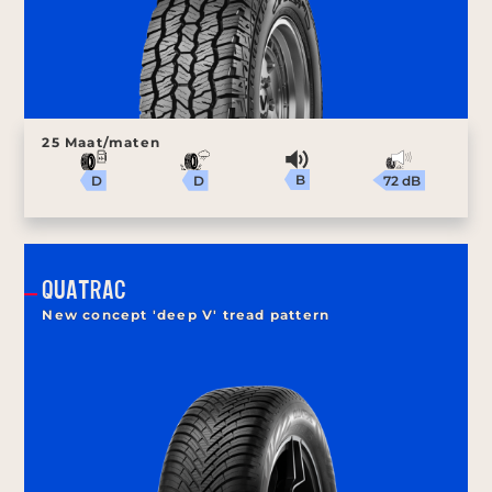
25 Maat/maten
B
72 dB
D
D
QUATRAC
New concept 'deep V' tread pattern