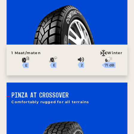
1 Maat/maten
Winter
2
71 dB
E
E
PINZA AT CROSSOVER
Comfortably rugged for all terrains