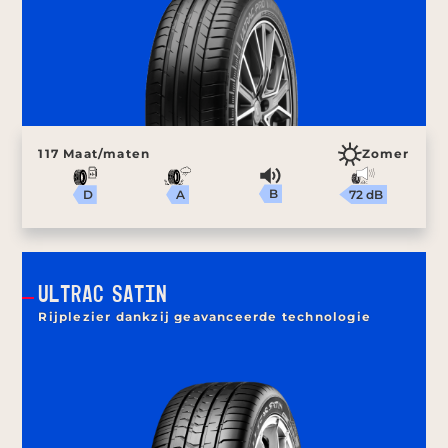
117 Maat/maten
Zomer
B
72 dB
A
D
ULTRAC SATIN
Rijplezier dankzij geavanceerde technologie