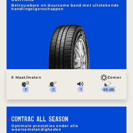
Betrouwbare en duurzame band met uitstekende
handlingeigenschappen
9 Maat/maten
Zomer
1
69 dB
C
F
COMTRAC ALL SEASON
Optimale prestaties onder alle
weersomstandigheden