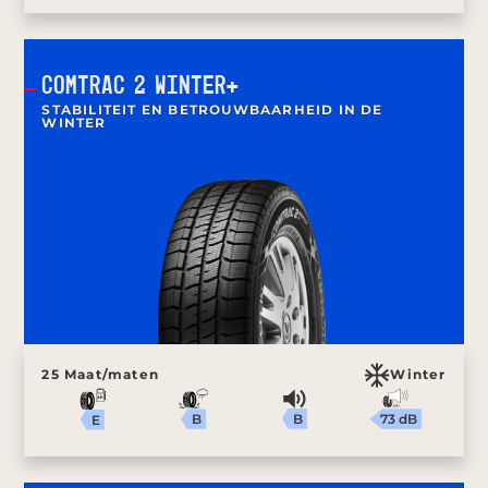
COMTRAC 2 WINTER+
STABILITEIT EN BETROUWBAARHEID IN DE
WINTER
25 Maat/maten
Winter
B
73 dB
B
E