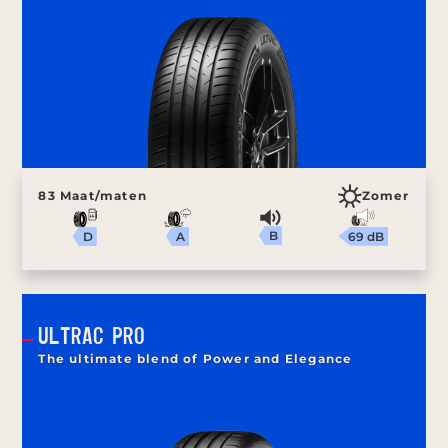
83 Maat/maten
Zomer
B
69 dB
A
D
ULTRAC PRO
The ultimate blend of Power and Elegance