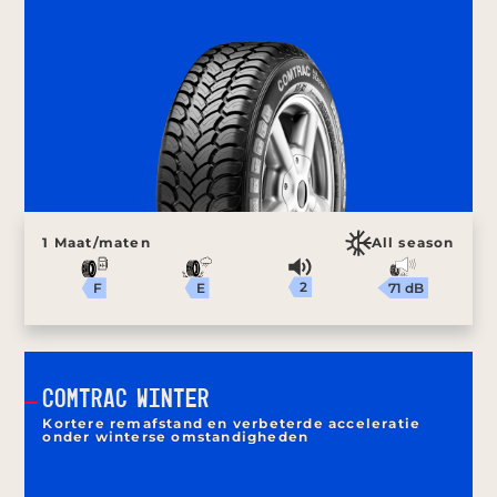
1 Maat/maten
All season
2
71 dB
E
F
COMTRAC WINTER
Kortere remafstand en verbeterde acceleratie
onder winterse omstandigheden