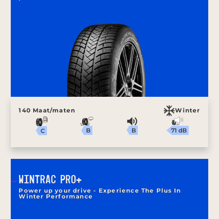
140 Maat/maten
Winter
B
71 dB
B
C
WINTRAC PRO+
Power up your drive - Experience The Plus In
Winter Performance