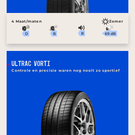
4 Maat/maten
Zomer
B
69 dB
B
D
ULTRAC VORTI
Controle en precisie waren nog nooit zo sportief