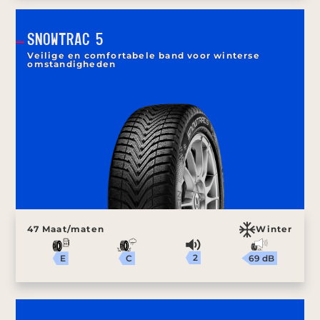
SNOWTRAC 5
Veilige en comfortabele band voor winterse
omstandigheden
47 Maat/maten
Winter
2
69 dB
C
E