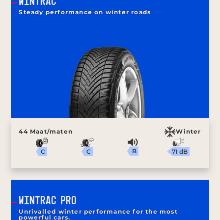
WINTRAC
Steady performance on winter roads
44 Maat/maten
Winter
B
71 dB
C
C
WINTRAC PRO
Unrivalled winter performance for the most
powerful cars.