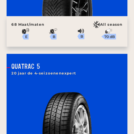
68 Maat/maten
All season
B
70 dB
B
E
QUATRAC 5
20 jaar de 4-seizoenenexpert