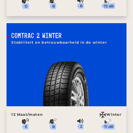
B
73 dB
B
D
COMTRAC 2 WINTER
Stabiliteit en betrouwbaarheid in de winter
12 Maat/maten
Winter
2
71 dB
B
E