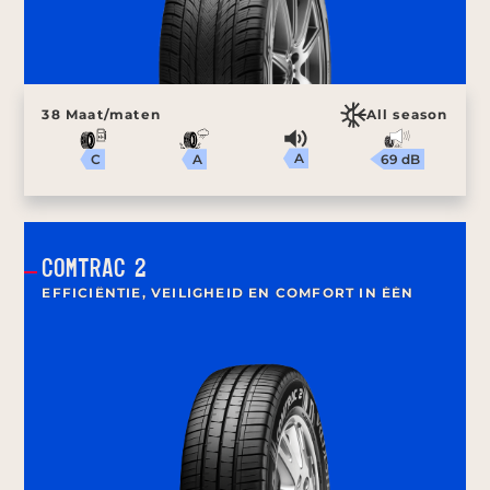
38 Maat/maten
All season
A
69 dB
A
C
COMTRAC 2
EFFICIËNTIE, VEILIGHEID EN COMFORT IN ÉÉN