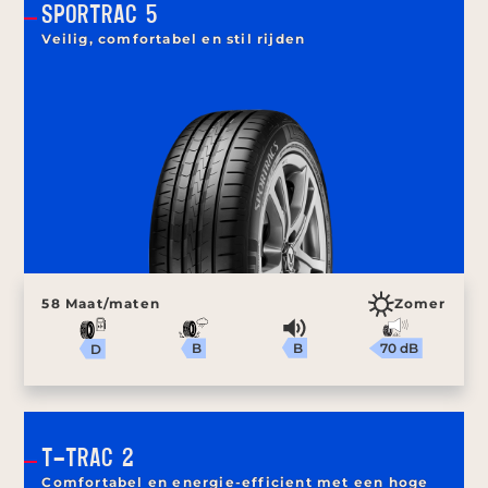
SPORTRAC 5
Veilig, comfortabel en stil rijden
58 Maat/maten
Zomer
B
70 dB
B
D
T-TRAC 2
Comfortabel en energie-efficient met een hoge