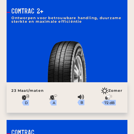
COMTRAC 2+
Ontworpen voor betrouwbare handling, duurzame
sterkte en maximale efficiëntie
23 Maat/maten
Zomer
B
72 dB
A
D
COMTRAC