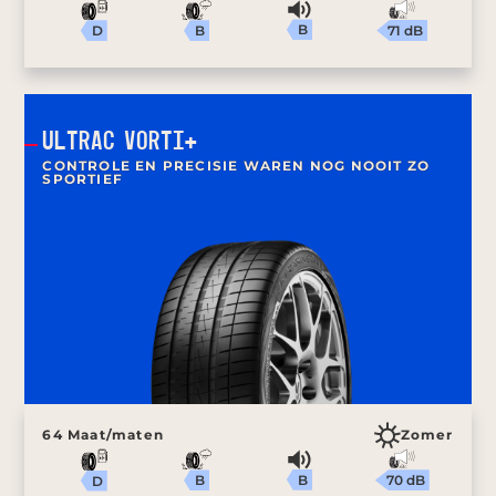
B
71 dB
B
D
ULTRAC VORTI+
CONTROLE EN PRECISIE WAREN NOG NOOIT ZO
SPORTIEF
64 Maat/maten
Zomer
B
70 dB
B
D