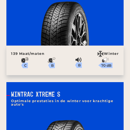
139 Maat/maten
Winter
B
70 dB
B
C
WINTRAC XTREME S
Optimale prestaties in de winter voor krachtige
auto's