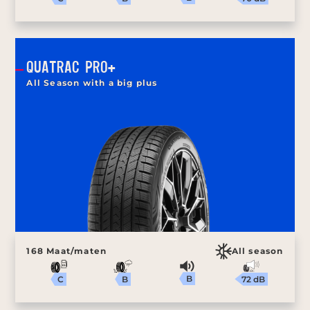
QUATRAC PRO+
All Season with a big plus
168 Maat/maten
All season
B
72 dB
B
C