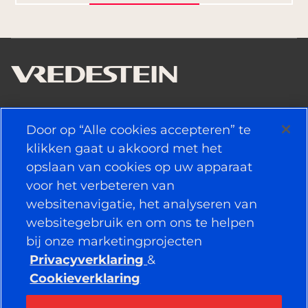
NUTTIGE KOPPELINGEN
Door op “Alle cookies accepteren” te
klikken gaat u akkoord met het
BANDEN
opslaan van cookies op uw apparaat
voor het verbeteren van
BELEID
websitenavigatie, het analyseren van
BEDRIJF
websitegebruik en om ons te helpen
bij onze marketingprojecten
Privacyverklaring
&
Cookieverklaring
VERBONDEN BLIJVEN
Facebook
YouTube