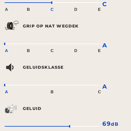
C
A
B
C
D
E
GRIP OP NAT WEGDEK
A
A
B
C
D
E
GELUIDSKLASSE
A
A
B
C
GELUID
69
dB