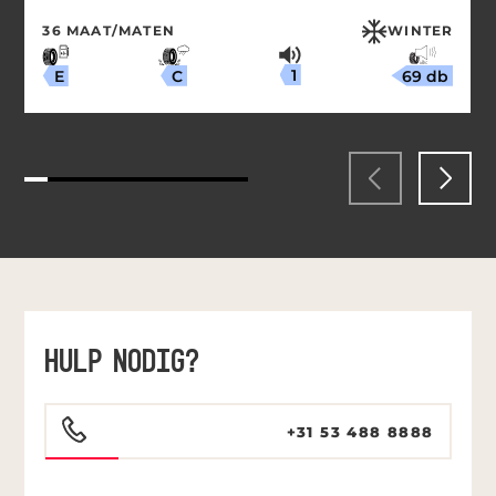
36 MAAT/MATEN
WINTER
1
69 db
C
E
HULP NODIG?
+31 53 488 8888