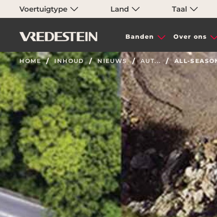
Voertuigtype
Land
Taal
Banden
Over ons
HOME
INHOUD
NIEUWS
AUT...
ALL-SEASO