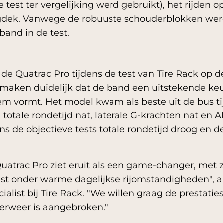
 test ter vergelijking werd gebruikt), het rijden o
egdek. Vanwege de robuuste schouderblokken wer
and in de test.
 de Quatrac Pro tijdens de test van Tire Rack op d
aken duidelijk dat de band een uitstekende keuz
m vormt. Het model kwam als beste uit de bus tij
 totale rondetijd nat, laterale G-krachten nat en 
ns de objectieve tests totale rondetijd droog en 
atrac Pro ziet eruit als een game-changer, met z
test onder warme dagelijkse rijomstandigheden", 
ialist bij Tire Rack. "We willen graag de prestat
nterweer is aangebroken."