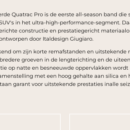
de Quatrac Pro is de eerste all-season band die s
 SUV's in het ultra-high-performance-segment. Daa
richte constructie en prestatiegericht materiaal
s ontworpen door Italdesign Giugiaro.
kend om zijn korte remafstanden en uitstekende 
 bredere groeven in de lengterichting en de uite
actie op natte en besneeuwde oppervlakken word
menstelling met een hoog gehalte aan silica en h
taan garant voor uitstekende prestaties inalle sei