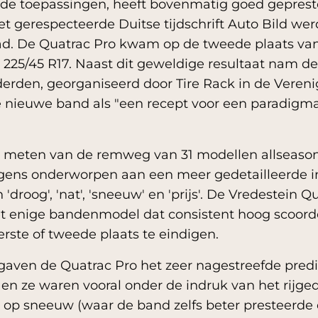
nde toepassingen, heeft bovenmatig goed geprest
het gerespecteerde Duitse tijdschrift Auto Bild we
lad. De Quatrac Pro kwam op de tweede plaats van
25/45 R17. Naast dit geweldige resultaat nam de
derden, georganiseerd door Tire Rack in de Vereni
 de nieuwe band als "een recept voor een paradigm
 meten van de remweg van 31 modellen allseason
ens onderworpen aan een meer gedetailleerde in
n 'droog', 'nat', 'sneeuw' en 'prijs'. De Vredestei
t enige bandenmodel dat consistent hoog scoorde
erste of tweede plaats te eindigen.
gaven de Quatrac Pro het zeer nagestreefde pred
') en ze waren vooral onder de indruk van het rijg
 op sneeuw (waar de band zelfs beter presteerde 