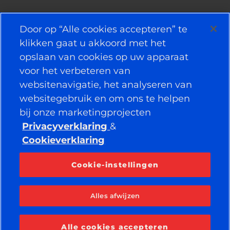
NUTTIGE KOPPELINGEN
Door op “Alle cookies accepteren” te
klikken gaat u akkoord met het
BANDEN
opslaan van cookies op uw apparaat
voor het verbeteren van
BELEID
websitenavigatie, het analyseren van
BEDRIJF
websitegebruik en om ons te helpen
bij onze marketingprojecten
Privacyverklaring
&
Cookieverklaring
VERBONDEN BLIJVEN
Facebook
YouTube
Cookie-instellingen
Instagram
LinkedIn
Alles afwijzen
© 2026 APOLLO TYRES LTD
ALLE RECHTEN VOORBEHOUDEN
Alle cookies accepteren