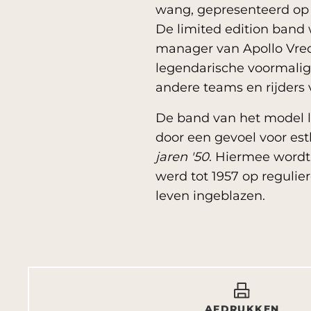
wang, gepresenteerd op d
De limited edition band 
manager van Apollo Vred
legendarische voormalig 
andere teams en rijders 
De band van het model l
door een gevoel voor est
jaren '50
. Hiermee wordt 
werd tot 1957 op regulie
leven ingeblazen.
AFDRUKKEN