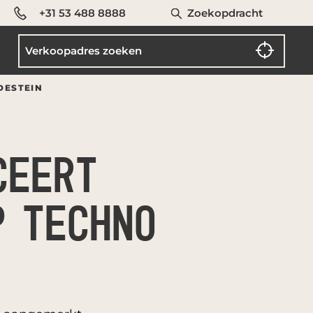
+31 53 488 8888
Zoekopdracht
DESTEIN
CEERT
P TECHNO