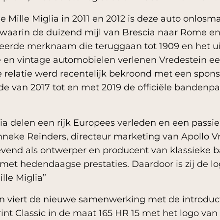
Mille Miglia in 2011 en 2012 is deze auto onlosm
, waarin de duizend mijl van Brescia naar Rome e
geerde merknaam die teruggaan tot 1909 en het u
 en vintage automobielen verlenen Vredestein een
ze relatie werd recentelijk bekroond met een spo
de van 2017 tot en met 2019 de officiële bandenpa
lia delen een rijk Europees verleden en een passie
nneke Reinders, directeur marketing van Apollo V
evend als ontwerper en producent van klassieke b
 hedendaagse prestaties. Daardoor is zij de logi
lle Miglia”
 viert de nieuwe samenwerking met de introduc
int Classic in de maat 165 HR 15 met het logo van 