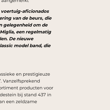
ijl aangemerkt
e voertuig-aficionados
ering van de beurs, die
een gelegenheid om de
iglia, een regelmatig
len. De nieuwe
lassic model band, die
assieke en prestigieuze
’. Vanzelfsprekend
sortiment producten voor
estein bij stand 437 in
 van een zeldzame