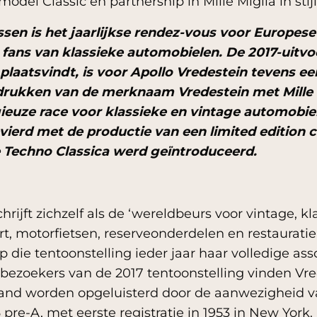
model Classic en partnership in Mille Miglia in st
ssen is het jaarlijkse rendez-vous voor Europes
r fans van klassieke automobielen. De 2017-uitvo
l plaatsvindt, is voor Apollo Vredestein tevens 
ukken van de merknaam Vredestein met Mille M
ieuze race voor klassieke en vintage automobie
erd met de productie van een limited edition c
e Techno Classica werd geïntroduceerd.
ijft zichzelf als de ‘wereldbeurs voor vintage, kl
, motorfietsen, reserveonderdelen en restauratie
p die tentoonstelling ieder jaar haar volledige as
bezoekers van de 2017 tentoonstelling vinden Vred
e stand worden opgeluisterd door de aanwezigheid
re-A, met eerste registratie in 1953 in New York.