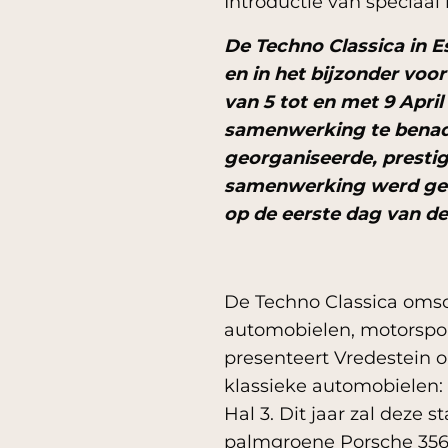
Introductie van speciaal 
De Techno Classica in E
en in het bijzonder voo
van 5 tot en met 9 Apri
samenwerking te benadr
georganiseerde, prestig
samenwerking werd gevi
op de eerste dag van d
De Techno Classica omschr
automobielen, motorsport
presenteert Vredestein o
klassieke automobielen: 
Hal 3. Dit jaar zal dez
palmgroene Porsche 356 p