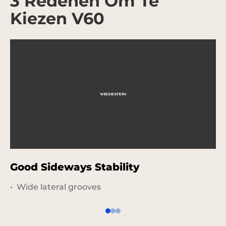
3 Redenen Om Te
Kiezen V60
Good Sideways Stability
P
Wide lateral grooves