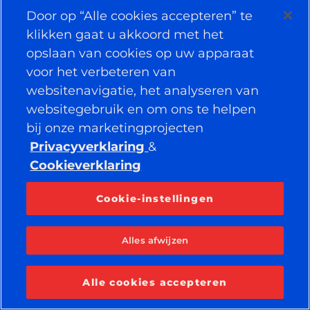
Facebook
YouTube
Door op “Alle cookies accepteren” te
Instagram
LinkedIn
klikken gaat u akkoord met het
opslaan van cookies op uw apparaat
voor het verbeteren van
© 2026 APOLLO TYRES LTD
websitenavigatie, het analyseren van
ALLE RECHTEN VOORBEHOUDEN
websitegebruik en om ons te helpen
bij onze marketingprojecten
Privacyverklaring
&
Cookieverklaring
Cookie-instellingen
Alles afwijzen
Alle cookies accepteren